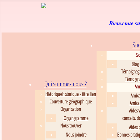
Bienvenue sur
Soc
So
Blog 
Témoignag
Témoignag
Qui sommes nous ?
Ami
Historique
historique - titre lien
Amical
Couverture géographique
Amical
Organisation
Aides 
Organigramme
conseils, d
Nous trouver
Aides p
Nous joindre
Bonnes pratiqu