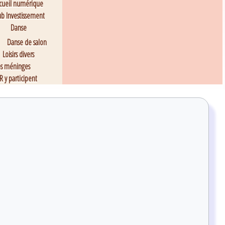
cueil numérique
ub Investissement
Danse
Danse de salon
Loisirs divers
os méninges
R y participent