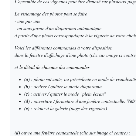
L'ensemble de ces vignettes peut être disposé sur plusieurs pages
Le visionnage des photos peut se faire
- une par une
- ou sous forme d'un diaporama automatique
à partir d'une photo correspondante à la vignette de votre choi
Voici les différentes commandes à votre disposition
dans la fenêtre d'affichage d'une photo (clic sur image ci contre
et
le détail de chacune des commandes
(a)
: photo suivante, ou précédente en mode de visualisat
(b)
: activer / quitter le mode diaporama
(c)
: activer / quitter le mode "plein écran"
(d)
: ouverture / fermeture d'une fenêtre contextuelle.
Voir
(e)
: retour à la galerie (page des vignettes)
(d)
ouvre une fenêtre contextuelle (clic sur image ci contre) :