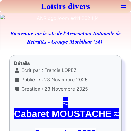
Loisirs divers
≡
Bienvenue sur le site de l'Association Nationale de
Retraités
- Groupe Morbihan (56)
Détails
Écrit par :
Francis LOPEZ
Publié le : 23 Novembre 2025
Création : 23 Novembre 2025
≈
Cabaret MOUSTACHE
≈