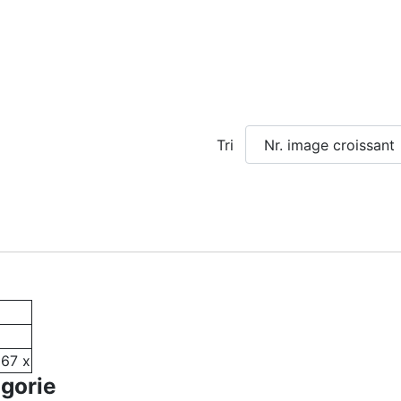
Tri
67 x
égorie